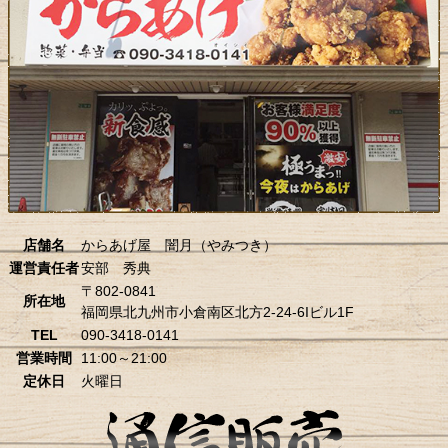
店舗名
からあげ屋 闇月（やみつき）
運営責任者
安部 秀典
〒802-0841
所在地
福岡県北九州市小倉南区北方2-24-6Iビル1F
TEL
090-3418-0141
営業時間
11:00～21:00
定休日
火曜日